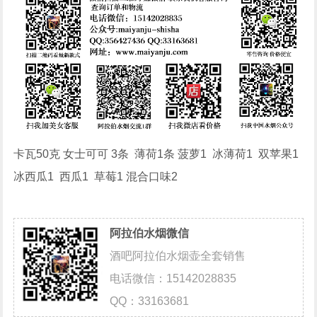
卡瓦50克 女士可可 3条 薄荷1条 菠萝1 冰薄荷1 双苹果1
冰西瓜1 西瓜1 草莓1 混合口味2
阿拉伯水烟微信
酒吧阿拉伯水烟壶全套销售
电话微信：15142028835
QQ：33163681