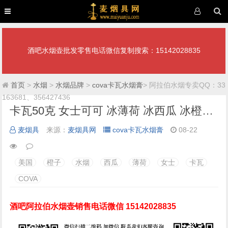
酒吧水烟壶批发零售电话微信复制搜索：15142028835
首页
>
水烟
>
水烟品牌
>
cova卡瓦水烟膏
> 阿拉伯水烟专卖QQ：33
163681、356427436
卡瓦50克 女士可可 冰薄荷 冰西瓜 冰橙子 美国cova水烟膏
麦烟具
来源：
麦烟具网
cova卡瓦水烟膏
08-22
美国
橙子
水烟
西瓜
薄荷
女士
卡瓦
COVA
酒吧阿拉伯水烟壶销售电话微信 15142028835