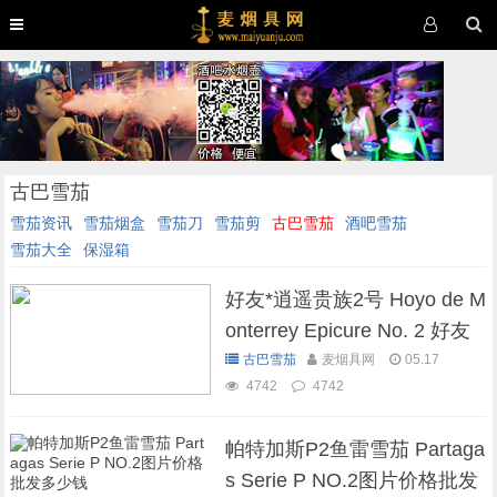
古巴雪茄
雪茄资讯
雪茄烟盒
雪茄刀
雪茄剪
古巴雪茄
酒吧雪茄
雪茄大全
保湿箱
好友*逍遥贵族2号 Hoyo de M
onterrey Epicure No. 2 好友
经典雪茄图片价格
古巴雪茄
麦烟具网
05.17
4742
4742
帕特加斯P2鱼雷雪茄 Partaga
s Serie P NO.2图片价格批发