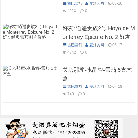
多少钱
古巴雪茄
麦烟具网
05-26
4523
0
好友*逍遥贵族2号 Hoyo de M
onterrey Epicure No. 2 好友
经典雪茄图片价格
古巴雪茄
麦烟具网
05-17
4742
0
关塔那摩-水晶管-雪茄 5支木
盒
古巴雪茄
麦烟具网
04-18
749
0