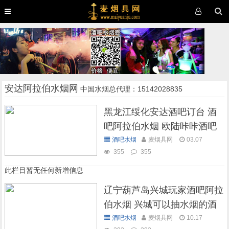
安达阿拉伯水烟网
中国水烟总代理：15142028835
黑龙江绥化安达酒吧订台 酒
吧阿拉伯水烟 欧陆咔咔酒吧
欢迎来玩
酒吧水烟
麦烟具网
03.07
355
355
此栏目暂无任何新增信息
辽宁葫芦岛兴城玩家酒吧阿拉
伯水烟 兴城可以抽水烟的酒
吧
酒吧水烟
麦烟具网
10.17