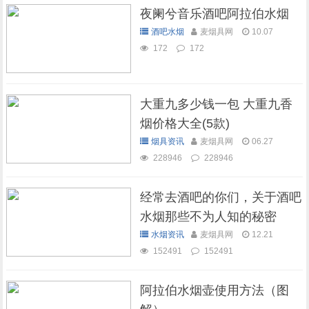
夜阑兮音乐酒吧阿拉伯水烟
酒吧水烟
麦烟具网
10.07
172
172
大重九多少钱一包 大重九香
烟价格大全(5款)
烟具资讯
麦烟具网
06.27
228946
228946
经常去酒吧的你们，关于酒吧
水烟那些不为人知的秘密
水烟资讯
麦烟具网
12.21
152491
152491
阿拉伯水烟壶使用方法（图