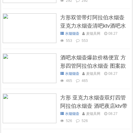
292
292
方形双管带灯阿拉伯水烟壶
亚克力水烟壶清吧ktv酒吧水
烟壶
水烟烟壶
麦烟具网
08.27
553
553
酒吧水烟壶爆款价格便宜 方
形四管阿拉伯水烟壶 图案款
水烟烟壶
麦烟具网
08.27
465
465
方形 亚克力水烟壶双灯四管
阿拉伯水烟壶 酒吧夜店ktv带
灯水烟壶
水烟烟壶
麦烟具网
08.27
526
526