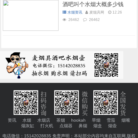
酒吧叫个水烟大概多少钱
水烟资讯
麦烟具网
12.26
26462
26462
资讯
水烟
水烟店
茶烟
hookah
旱烟
雪茄
烟嘴
烟灰缸
打火机
点烟器
鼻烟
烟盒
烟壶
电话微信：15142028835 免责声明：本站部分内容均来自互联网,版权