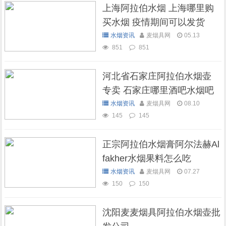
上海阿拉伯水烟 上海哪里购
买水烟 疫情期间可以发货
吗？
水烟资讯
麦烟具网
05.13
851
851
河北省石家庄阿拉伯水烟壶
专卖 石家庄哪里酒吧水烟吧
可以抽水烟
水烟资讯
麦烟具网
08.10
145
145
正宗阿拉伯水烟膏阿尔法赫Al
fakher水烟果料怎么吃
水烟资讯
麦烟具网
07.27
150
150
沈阳麦麦烟具阿拉伯水烟壶批