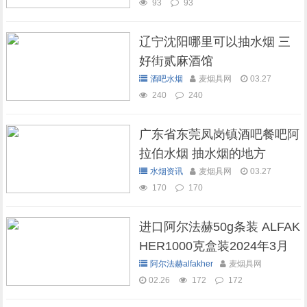
93
93
辽宁沈阳哪里可以抽水烟 三
好街贰麻酒馆
酒吧水烟
麦烟具网
03.27
240
240
广东省东莞凤岗镇酒吧餐吧阿
拉伯水烟 抽水烟的地方
水烟资讯
麦烟具网
03.27
170
170
进口阿尔法赫50g条装 ALFAK
HER1000克盒装2024年3月
现货库存
阿尔法赫alfakher
麦烟具网
02.26
172
172