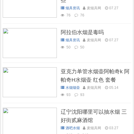
些
烟具资讯
麦烟具网
07.27
76
76
阿拉伯水烟是毒吗
烟具资讯
麦烟具网
07.27
50
50
亚克力单管水烟壶阿帕奇k 阿
帕奇H水烟壶 红色 套餐
水烟烟壶
麦烟具网
05.14
93
93
辽宁沈阳哪里可以抽水烟 三
好街贰麻酒馆
酒吧水烟
麦烟具网
03.27