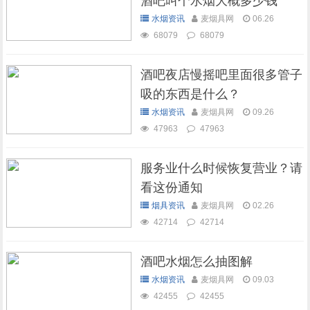
酒吧叫个水烟大概多少钱
水烟资讯
麦烟具网
06.26
68079
68079
酒吧夜店慢摇吧里面很多管子
吸的东西是什么？
水烟资讯
麦烟具网
09.26
47963
47963
服务业什么时候恢复营业？请
看这份通知
烟具资讯
麦烟具网
02.26
42714
42714
酒吧水烟怎么抽图解
水烟资讯
麦烟具网
09.03
42455
42455