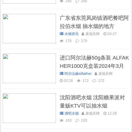
240
240
广东省东莞凤岗镇酒吧餐吧阿
拉伯水烟 抽水烟的地方
水烟资讯
麦烟具网
03.27
170
170
进口阿尔法赫50g条装 ALFAK
HER1000克盒装2024年3月
现货库存
阿尔法赫alfakher
麦烟具网
02.26
172
172
沈阳酒吧水烟 沈阳糖果派对
量贩KTV可以抽水烟
酒吧水烟
麦烟具网
12.28
103
103