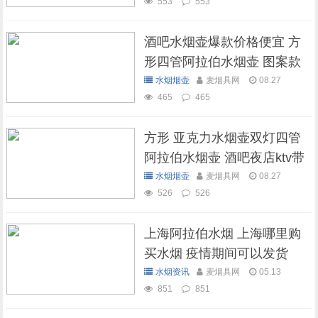
553
553
酒吧水烟壶爆款价格便宜 方
形四管阿拉伯水烟壶 图案款
水烟烟壶
麦烟具网
08.27
465
465
方形 亚克力水烟壶双灯四管
阿拉伯水烟壶 酒吧夜店ktv带
灯水烟壶
水烟烟壶
麦烟具网
08.27
526
526
上海阿拉伯水烟 上海哪里购
买水烟 疫情期间可以发货
吗？
水烟资讯
麦烟具网
05.13
851
851