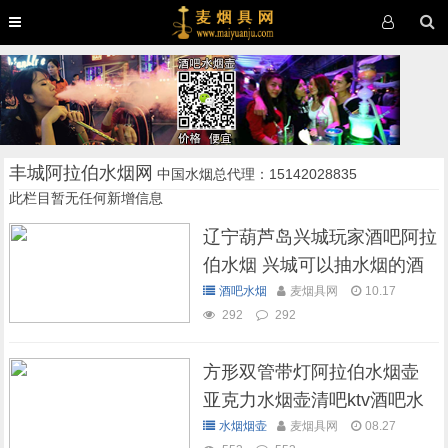
丰城阿拉伯水烟网
中国水烟总代理：15142028835
此栏目暂无任何新增信息
辽宁葫芦岛兴城玩家酒吧阿拉
伯水烟 兴城可以抽水烟的酒
吧
酒吧水烟
麦烟具网
10.17
292
292
方形双管带灯阿拉伯水烟壶
亚克力水烟壶清吧ktv酒吧水
烟壶
水烟烟壶
麦烟具网
08.27