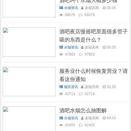
酒吧叫个水烟大概多少钱
水烟资讯
麦烟具网
06.26
68079
68079
酒吧夜店慢摇吧里面很多管子
吸的东西是什么？
水烟资讯
麦烟具网
09.26
47963
47963
服务业什么时候恢复营业？请
看这份通知
烟具资讯
麦烟具网
02.26
42714
42714
酒吧水烟怎么抽图解
水烟资讯
麦烟具网
09.03
42455
42455