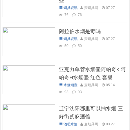
些
烟具资讯
麦烟具网
07.27
76
76
阿拉伯水烟是毒吗
烟具资讯
麦烟具网
07.27
50
50
亚克力单管水烟壶阿帕奇k 阿
帕奇H水烟壶 红色 套餐
水烟烟壶
麦烟具网
05.14
93
93
辽宁沈阳哪里可以抽水烟 三
好街贰麻酒馆
酒吧水烟
麦烟具网
03.27