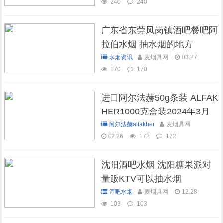
240
240
广东省东莞凤岗镇酒吧餐吧阿
拉伯水烟 抽水烟的地方
水烟资讯
麦烟具网
03.27
170
170
进口阿尔法赫50g条装 ALFAK
HER1000克盒装2024年3月
现货库存
阿尔法赫alfakher
麦烟具网
02.26
172
172
沈阳酒吧水烟 沈阳糖果派对
量贩KTV可以抽水烟
酒吧水烟
麦烟具网
12.28
103
103