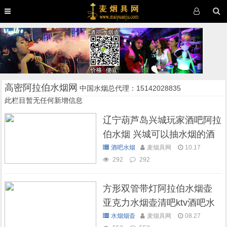
高密阿拉伯水烟网
中国水烟总代理：15142028835
此栏目暂无任何新增信息
辽宁葫芦岛兴城玩家酒吧阿拉
伯水烟 兴城可以抽水烟的酒
吧
酒吧水烟
麦烟具网
10.17
292
292
方形双管带灯阿拉伯水烟壶
亚克力水烟壶清吧ktv酒吧水
烟壶
水烟烟壶
麦烟具网
08.27