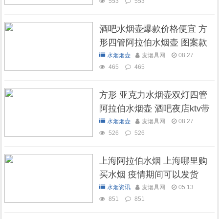
553
553
酒吧水烟壶爆款价格便宜 方
形四管阿拉伯水烟壶 图案款
水烟烟壶
麦烟具网
08.27
465
465
方形 亚克力水烟壶双灯四管
阿拉伯水烟壶 酒吧夜店ktv带
灯水烟壶
水烟烟壶
麦烟具网
08.27
526
526
上海阿拉伯水烟 上海哪里购
买水烟 疫情期间可以发货
吗？
水烟资讯
麦烟具网
05.13
851
851