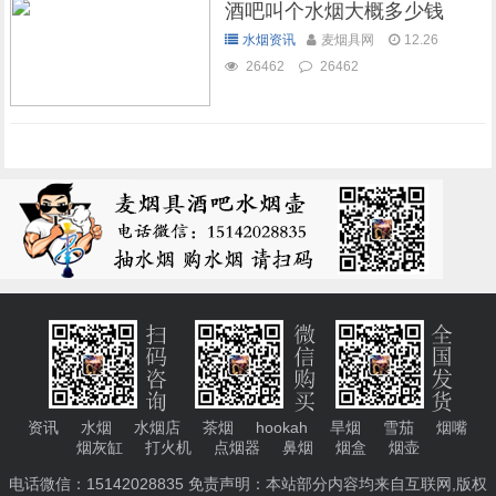
酒吧叫个水烟大概多少钱
水烟资讯
麦烟具网
12.26
26462
26462
资讯
水烟
水烟店
茶烟
hookah
旱烟
雪茄
烟嘴
烟灰缸
打火机
点烟器
鼻烟
烟盒
烟壶
电话微信：15142028835 免责声明：本站部分内容均来自互联网,版权