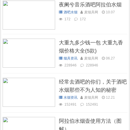
夜阑兮音乐酒吧阿拉伯水烟
酒吧水烟
麦烟具网
10.07
172
172
大重九多少钱一包 大重九香
烟价格大全(5款)
烟具资讯
麦烟具网
06.27
228946
228946
经常去酒吧的你们，关于酒吧
水烟那些不为人知的秘密
水烟资讯
麦烟具网
12.21
152491
152491
阿拉伯水烟壶使用方法（图
解）