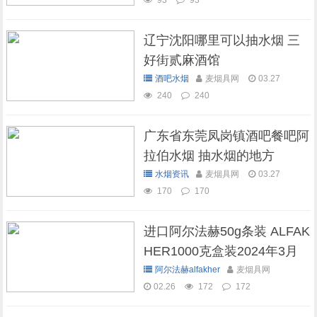
93
93
辽宁沈阳哪里可以抽水烟 三
好街贰麻酒馆
酒吧水烟
麦烟具网
03.27
240
240
广东省东莞凤岗镇酒吧餐吧阿
拉伯水烟 抽水烟的地方
水烟资讯
麦烟具网
03.27
170
170
进口阿尔法赫50g条装 ALFAK
HER1000克盒装2024年3月
现货库存
阿尔法赫alfakher
麦烟具网
02.26
172
172