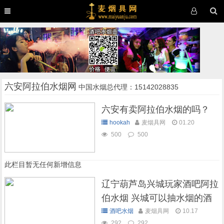
六安阿拉伯水烟网
中国水烟总代理：15142028835
六安有卖阿拉伯水烟的吗？
hookah
麦烟具网
01.20
500
500
此栏目暂无任何新增信息
辽宁葫芦岛兴城玩家酒吧阿拉
伯水烟 兴城可以抽水烟的酒
吧
酒吧水烟
麦烟具网
10.17
292
292