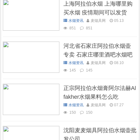
上海阿拉伯水烟 上海哪里购
买水烟 疫情期间可以发货
吗？
水烟资讯
麦烟具网
05.13
851
851
河北省石家庄阿拉伯水烟壶
专卖 石家庄哪里酒吧水烟吧
可以抽水烟
水烟资讯
麦烟具网
08.10
145
145
正宗阿拉伯水烟膏阿尔法赫Al
fakher水烟果料怎么吃
水烟资讯
麦烟具网
07.27
150
150
沈阳麦麦烟具阿拉伯水烟壶批
发公司