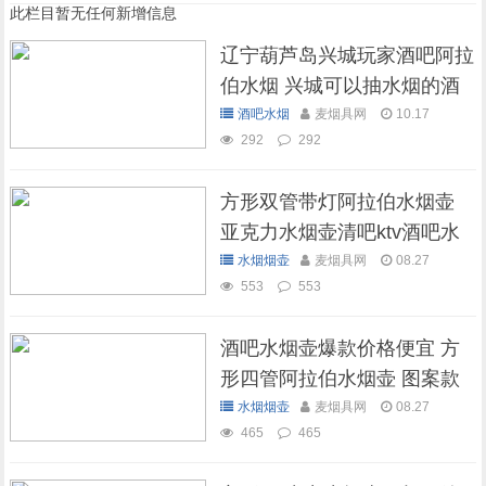
此栏目暂无任何新增信息
辽宁葫芦岛兴城玩家酒吧阿拉
伯水烟 兴城可以抽水烟的酒
吧
酒吧水烟
麦烟具网
10.17
292
292
方形双管带灯阿拉伯水烟壶
亚克力水烟壶清吧ktv酒吧水
烟壶
水烟烟壶
麦烟具网
08.27
553
553
酒吧水烟壶爆款价格便宜 方
形四管阿拉伯水烟壶 图案款
水烟烟壶
麦烟具网
08.27
465
465