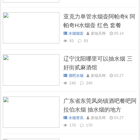
亚克力单管水烟壶阿帕奇k 阿
帕奇H水烟壶 红色 套餐
水烟烟壶
麦烟具网
05.14
93
93
辽宁沈阳哪里可以抽水烟 三
好街贰麻酒馆
酒吧水烟
麦烟具网
03.27
240
240
广东省东莞凤岗镇酒吧餐吧阿
拉伯水烟 抽水烟的地方
水烟资讯
麦烟具网
03.27
170
170