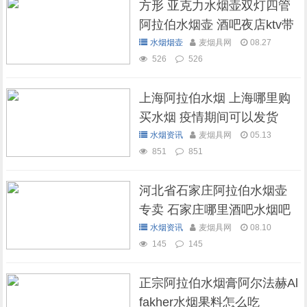
方形 亚克力水烟壶双灯四管
阿拉伯水烟壶 酒吧夜店ktv带
灯水烟壶
水烟烟壶
麦烟具网
08.27
526
526
上海阿拉伯水烟 上海哪里购
买水烟 疫情期间可以发货
吗？
水烟资讯
麦烟具网
05.13
851
851
河北省石家庄阿拉伯水烟壶
专卖 石家庄哪里酒吧水烟吧
可以抽水烟
水烟资讯
麦烟具网
08.10
145
145
正宗阿拉伯水烟膏阿尔法赫Al
fakher水烟果料怎么吃