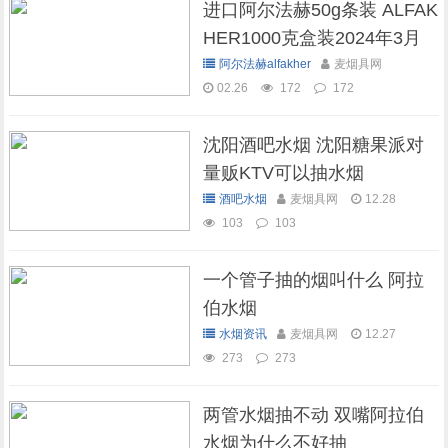
进口阿尔法赫50g条装 ALFAK
HER1000克盒装2024年3月
现货库存
阿尔法赫alfakher
麦烟具网
02.26
172
172
沈阳酒吧水烟 沈阳糖果派对
量贩KTV可以抽水烟
酒吧水烟
麦烟具网
12.28
103
103
一个管子抽的烟叫什么 阿拉
伯水烟
水烟资讯
麦烟具网
12.27
273
273
两管水烟抽不动 双嘴阿拉伯
水烟为什么不好抽