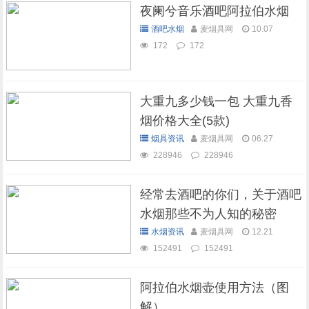
夜阑兮音乐酒吧阿拉伯水烟
酒吧水烟
麦烟具网
10.07
172
172
大重九多少钱一包 大重九香
烟价格大全(5款)
烟具资讯
麦烟具网
06.27
228946
228946
经常去酒吧的你们，关于酒吧
水烟那些不为人知的秘密
水烟资讯
麦烟具网
12.21
152491
152491
阿拉伯水烟壶使用方法（图
解）