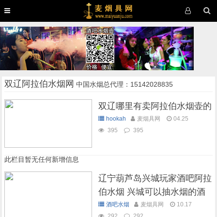
双辽阿拉伯水烟网
中国水烟总代理：15142028835
双辽哪里有卖阿拉伯水烟壶的
hookah
麦烟具网
04.25
395
395
此栏目暂无任何新增信息
辽宁葫芦岛兴城玩家酒吧阿拉
伯水烟 兴城可以抽水烟的酒
吧
酒吧水烟
麦烟具网
10.17
292
292