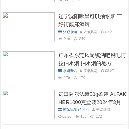
93
93
辽宁沈阳哪里可以抽水烟 三
好街贰麻酒馆
酒吧水烟
麦烟具网
03.27
240
240
广东省东莞凤岗镇酒吧餐吧阿
拉伯水烟 抽水烟的地方
水烟资讯
麦烟具网
03.27
170
170
进口阿尔法赫50g条装 ALFAK
HER1000克盒装2024年3月
现货库存
阿尔法赫alfakher
麦烟具网
02.26
172
172