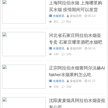
上海阿拉伯水烟 上海哪里购
买水烟 疫情期间可以发货
吗？
水烟资讯
麦烟具网
05.13
851
851
河北省石家庄阿拉伯水烟壶
专卖 石家庄哪里酒吧水烟吧
可以抽水烟
水烟资讯
麦烟具网
08.10
145
145
正宗阿拉伯水烟膏阿尔法赫Al
fakher水烟果料怎么吃
水烟资讯
麦烟具网
07.27
150
150
沈阳麦麦烟具阿拉伯水烟壶批
发公司