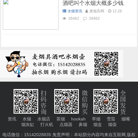
酒吧叫个水烟大概多少钱
水烟资讯
麦烟具网
12.26
26462
26462
资讯
水烟
水烟店
茶烟
hookah
旱烟
雪茄
烟嘴
烟灰缸
打火机
点烟器
鼻烟
烟盒
烟壶
电话微信：15142028835 免责声明：本站部分内容均来自互联网,版权