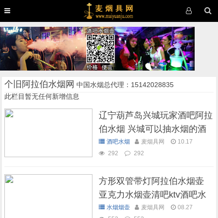
个旧阿拉伯水烟网
中国水烟总代理：15142028835
此栏目暂无任何新增信息
辽宁葫芦岛兴城玩家酒吧阿拉
伯水烟 兴城可以抽水烟的酒
吧
酒吧水烟
麦烟具网
10.17
292
292
方形双管带灯阿拉伯水烟壶
亚克力水烟壶清吧ktv酒吧水
烟壶
水烟烟壶
麦烟具网
08.27