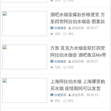
553
553
酒吧水烟壶爆款价格便宜 方
形四管阿拉伯水烟壶 图案款
水烟烟壶
麦烟具网
08.27
465
465
方形 亚克力水烟壶双灯四管
阿拉伯水烟壶 酒吧夜店ktv带
灯水烟壶
水烟烟壶
麦烟具网
08.27
526
526
上海阿拉伯水烟 上海哪里购
买水烟 疫情期间可以发货
吗？
水烟资讯
麦烟具网
05.13
851
851