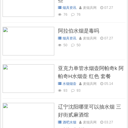
些
烟具资讯
麦烟具网
07.27
76
76
阿拉伯水烟是毒吗
烟具资讯
麦烟具网
07.27
50
50
亚克力单管水烟壶阿帕奇k 阿
帕奇H水烟壶 红色 套餐
水烟烟壶
麦烟具网
05.14
93
93
辽宁沈阳哪里可以抽水烟 三
好街贰麻酒馆
酒吧水烟
麦烟具网
03.27