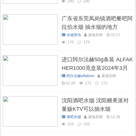
240
240
广东省东莞凤岗镇酒吧餐吧阿
拉伯水烟 抽水烟的地方
水烟资讯
麦烟具网
03.27
170
170
进口阿尔法赫50g条装 ALFAK
HER1000克盒装2024年3月
现货库存
阿尔法赫alfakher
麦烟具网
02.26
172
172
沈阳酒吧水烟 沈阳糖果派对
量贩KTV可以抽水烟
酒吧水烟
麦烟具网
12.28
103
103