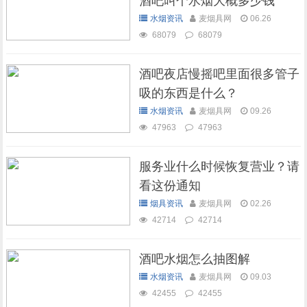
酒吧叫个水烟大概多少钱
水烟资讯
麦烟具网
06.26
68079
68079
酒吧夜店慢摇吧里面很多管子
吸的东西是什么？
水烟资讯
麦烟具网
09.26
47963
47963
服务业什么时候恢复营业？请
看这份通知
烟具资讯
麦烟具网
02.26
42714
42714
酒吧水烟怎么抽图解
水烟资讯
麦烟具网
09.03
42455
42455