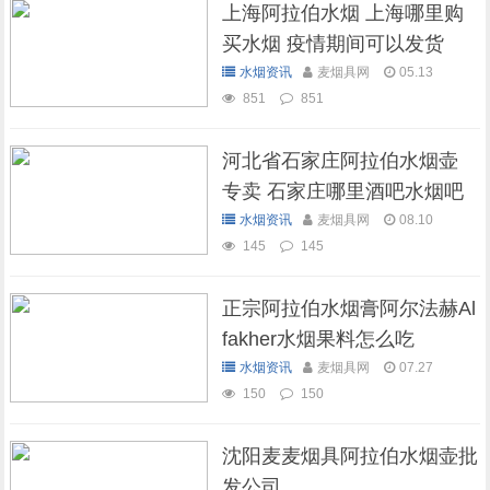
上海阿拉伯水烟 上海哪里购
买水烟 疫情期间可以发货
吗？
水烟资讯
麦烟具网
05.13
851
851
河北省石家庄阿拉伯水烟壶
专卖 石家庄哪里酒吧水烟吧
可以抽水烟
水烟资讯
麦烟具网
08.10
145
145
正宗阿拉伯水烟膏阿尔法赫Al
fakher水烟果料怎么吃
水烟资讯
麦烟具网
07.27
150
150
沈阳麦麦烟具阿拉伯水烟壶批
发公司