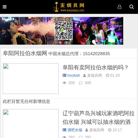
阜阳阿拉伯水烟网
中国水烟总代理：15142028835
阜阳有卖阿拉伯水烟的吗？
hookah
麦烟具网
01.20
300
300
此栏目暂无任何新增信息
辽宁葫芦岛兴城玩家酒吧阿拉
伯水烟 兴城可以抽水烟的酒
吧
酒吧水烟
麦烟具网
10.17
292
292