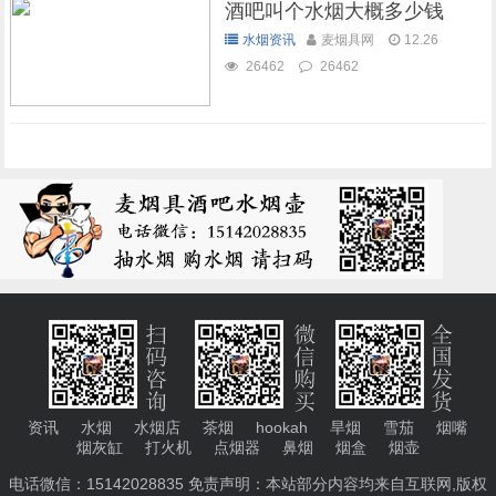
酒吧叫个水烟大概多少钱
水烟资讯
麦烟具网
12.26
26462
26462
资讯
水烟
水烟店
茶烟
hookah
旱烟
雪茄
烟嘴
烟灰缸
打火机
点烟器
鼻烟
烟盒
烟壶
电话微信：15142028835 免责声明：本站部分内容均来自互联网,版权