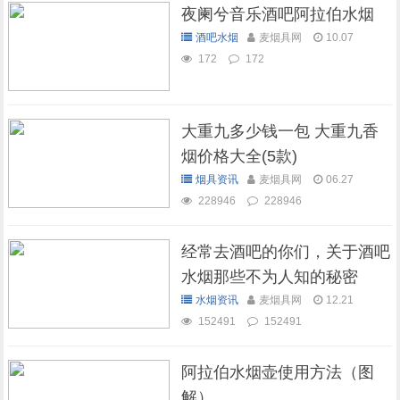
夜阑兮音乐酒吧阿拉伯水烟
酒吧水烟
麦烟具网
10.07
172
172
大重九多少钱一包 大重九香
烟价格大全(5款)
烟具资讯
麦烟具网
06.27
228946
228946
经常去酒吧的你们，关于酒吧
水烟那些不为人知的秘密
水烟资讯
麦烟具网
12.21
152491
152491
阿拉伯水烟壶使用方法（图
解）