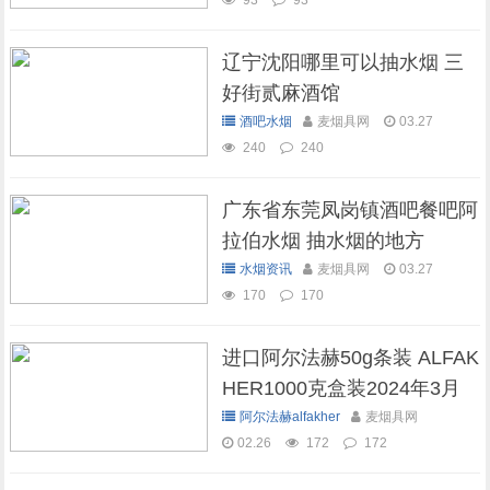
93
93
辽宁沈阳哪里可以抽水烟 三
好街贰麻酒馆
酒吧水烟
麦烟具网
03.27
240
240
广东省东莞凤岗镇酒吧餐吧阿
拉伯水烟 抽水烟的地方
水烟资讯
麦烟具网
03.27
170
170
进口阿尔法赫50g条装 ALFAK
HER1000克盒装2024年3月
现货库存
阿尔法赫alfakher
麦烟具网
02.26
172
172