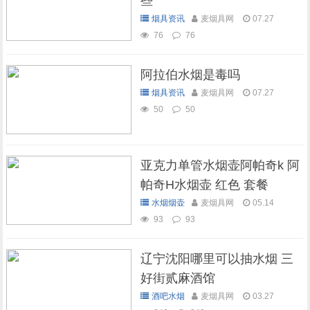
些
烟具资讯
麦烟具网
07.27
76
76
阿拉伯水烟是毒吗
烟具资讯
麦烟具网
07.27
50
50
亚克力单管水烟壶阿帕奇k 阿
帕奇H水烟壶 红色 套餐
水烟烟壶
麦烟具网
05.14
93
93
辽宁沈阳哪里可以抽水烟 三
好街贰麻酒馆
酒吧水烟
麦烟具网
03.27