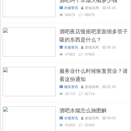
酒吧叫个水烟大概多少钱
水烟资讯
麦烟具网
06.26
68079
68079
酒吧夜店慢摇吧里面很多管子
吸的东西是什么？
水烟资讯
麦烟具网
09.26
47963
47963
服务业什么时候恢复营业？请
看这份通知
烟具资讯
麦烟具网
02.26
42714
42714
酒吧水烟怎么抽图解
水烟资讯
麦烟具网
09.03
42455
42455