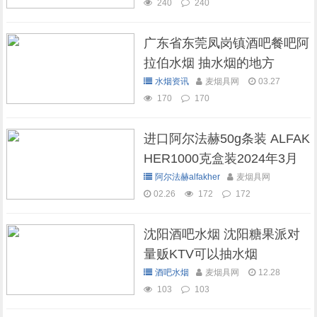
240
240
广东省东莞凤岗镇酒吧餐吧阿
拉伯水烟 抽水烟的地方
水烟资讯
麦烟具网
03.27
170
170
进口阿尔法赫50g条装 ALFAK
HER1000克盒装2024年3月
现货库存
阿尔法赫alfakher
麦烟具网
02.26
172
172
沈阳酒吧水烟 沈阳糖果派对
量贩KTV可以抽水烟
酒吧水烟
麦烟具网
12.28
103
103