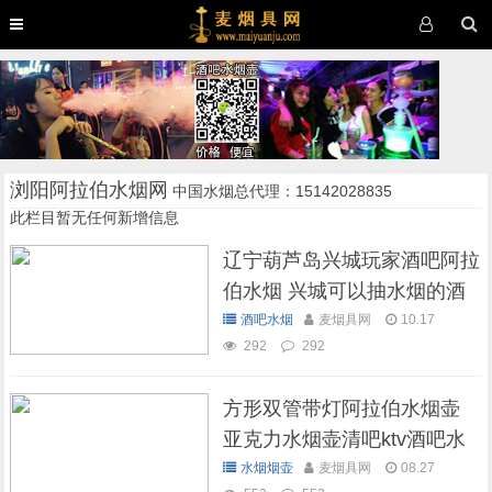
浏阳阿拉伯水烟网
中国水烟总代理：15142028835
此栏目暂无任何新增信息
辽宁葫芦岛兴城玩家酒吧阿拉
伯水烟 兴城可以抽水烟的酒
吧
酒吧水烟
麦烟具网
10.17
292
292
方形双管带灯阿拉伯水烟壶
亚克力水烟壶清吧ktv酒吧水
烟壶
水烟烟壶
麦烟具网
08.27