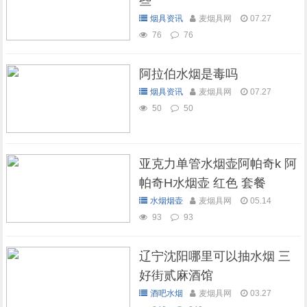
些
烟具资讯
麦烟具网
07.27
76
76
阿拉伯水烟是毒吗
烟具资讯
麦烟具网
07.27
50
50
亚克力单管水烟壶阿帕奇k 阿
帕奇H水烟壶 红色 套餐
水烟烟壶
麦烟具网
05.14
93
93
辽宁沈阳哪里可以抽水烟 三
好街贰麻酒馆
酒吧水烟
麦烟具网
03.27