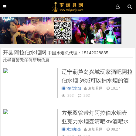
开县阿拉伯水烟网
中国水烟总代理：15142028835
此栏目暂无任何新增信息
辽宁葫芦岛兴城玩家酒吧阿拉
伯水烟 兴城可以抽水烟的酒
吧
酒吧水烟
麦烟具网
10.17
292
292
方形双管带灯阿拉伯水烟壶
亚克力水烟壶清吧ktv酒吧水
烟壶
水烟烟壶
麦烟具网
08.27