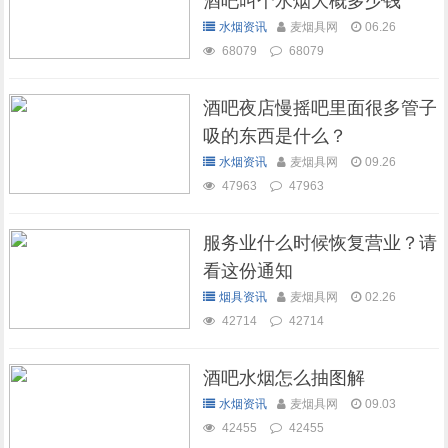
酒吧叫个水烟大概多少钱
水烟资讯
麦烟具网
06.26
68079
68079
酒吧夜店慢摇吧里面很多管子
吸的东西是什么？
水烟资讯
麦烟具网
09.26
47963
47963
服务业什么时候恢复营业？请
看这份通知
烟具资讯
麦烟具网
02.26
42714
42714
酒吧水烟怎么抽图解
水烟资讯
麦烟具网
09.03
42455
42455