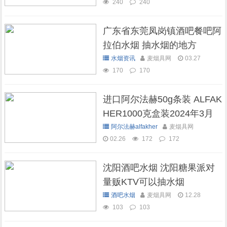
240
240
广东省东莞凤岗镇酒吧餐吧阿
拉伯水烟 抽水烟的地方
水烟资讯
麦烟具网
03.27
170
170
进口阿尔法赫50g条装 ALFAK
HER1000克盒装2024年3月
现货库存
阿尔法赫alfakher
麦烟具网
02.26
172
172
沈阳酒吧水烟 沈阳糖果派对
量贩KTV可以抽水烟
酒吧水烟
麦烟具网
12.28
103
103