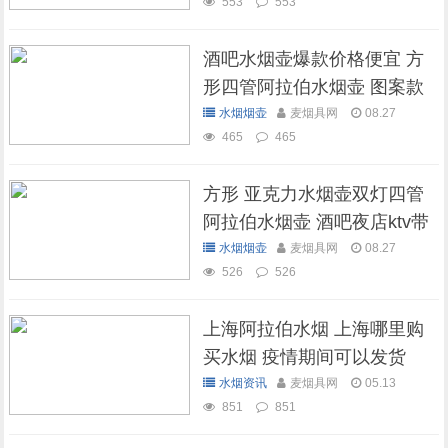
553
553
酒吧水烟壶爆款价格便宜 方
形四管阿拉伯水烟壶 图案款
水烟烟壶
麦烟具网
08.27
465
465
方形 亚克力水烟壶双灯四管
阿拉伯水烟壶 酒吧夜店ktv带
灯水烟壶
水烟烟壶
麦烟具网
08.27
526
526
上海阿拉伯水烟 上海哪里购
买水烟 疫情期间可以发货
吗？
水烟资讯
麦烟具网
05.13
851
851