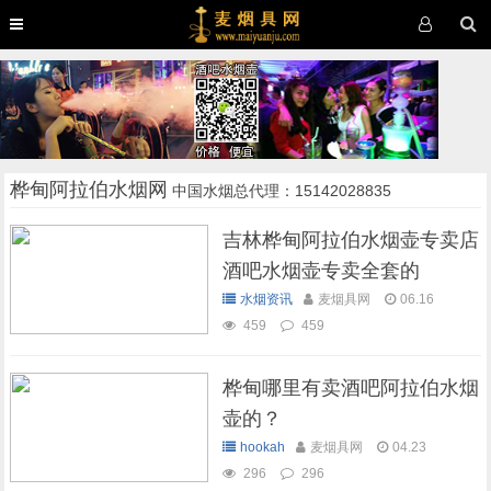
桦甸阿拉伯水烟网
中国水烟总代理：15142028835
吉林桦甸阿拉伯水烟壶专卖店
酒吧水烟壶专卖全套的
水烟资讯
麦烟具网
06.16
459
459
桦甸哪里有卖酒吧阿拉伯水烟
壶的？
hookah
麦烟具网
04.23
296
296