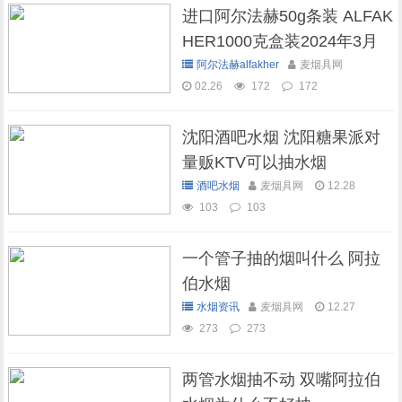
进口阿尔法赫50g条装 ALFAK
HER1000克盒装2024年3月
现货库存
阿尔法赫alfakher
麦烟具网
02.26
172
172
沈阳酒吧水烟 沈阳糖果派对
量贩KTV可以抽水烟
酒吧水烟
麦烟具网
12.28
103
103
一个管子抽的烟叫什么 阿拉
伯水烟
水烟资讯
麦烟具网
12.27
273
273
两管水烟抽不动 双嘴阿拉伯