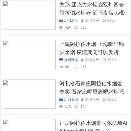
方形 亚克力水烟壶双灯四管
阿拉伯水烟壶 酒吧夜店ktv带
灯水烟壶
水烟烟壶
麦烟具网
08.27
526
526
上海阿拉伯水烟 上海哪里购
买水烟 疫情期间可以发货
吗？
水烟资讯
麦烟具网
05.13
851
851
河北省石家庄阿拉伯水烟壶
专卖 石家庄哪里酒吧水烟吧
可以抽水烟
水烟资讯
麦烟具网
08.10
145
145
正宗阿拉伯水烟膏阿尔法赫Al