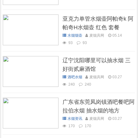
亚克力单管水烟壶阿帕奇k 阿
帕奇H水烟壶 红色 套餐
水烟烟壶
麦烟具网
05.14
93
93
辽宁沈阳哪里可以抽水烟 三
好街贰麻酒馆
酒吧水烟
麦烟具网
03.27
240
240
广东省东莞凤岗镇酒吧餐吧阿
拉伯水烟 抽水烟的地方
水烟资讯
麦烟具网
03.27
170
170