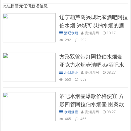
此栏目暂无任何新增信息
辽宁葫芦岛兴城玩家酒吧阿拉
伯水烟 兴城可以抽水烟的酒
吧
酒吧水烟
麦烟具网
10.17
292
292
方形双管带灯阿拉伯水烟壶
亚克力水烟壶清吧ktv酒吧水
烟壶
水烟烟壶
麦烟具网
08.27
553
553
酒吧水烟壶爆款价格便宜 方
形四管阿拉伯水烟壶 图案款
水烟烟壶
麦烟具网
08.27
465
465