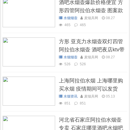
酒吧水烟壶爆款价格便宜 方
形四管阿拉伯水烟壶 图案款
水烟烟壶
麦烟具网
08.27
465
465
方形 亚克力水烟壶双灯四管
阿拉伯水烟壶 酒吧夜店ktv带
灯水烟壶
水烟烟壶
麦烟具网
08.27
526
526
上海阿拉伯水烟 上海哪里购
买水烟 疫情期间可以发货
吗？
水烟资讯
麦烟具网
05.13
851
851
河北省石家庄阿拉伯水烟壶
专卖 石家庄哪里酒吧水烟吧