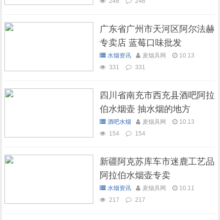
246
246
广东省广州市天河区阿尔法赫
专卖店 蓝莓口味批发
水烟资讯
麦烟具网
10.13
331
331
四川省南充市西充县酒吧阿拉
伯水烟壶 抽水烟的地方
酒吧水烟
麦烟具网
10.13
154
154
新疆阿克苏库车市迷鹿工艺品
阿拉伯水烟壶专卖
水烟资讯
麦烟具网
10.11
217
217