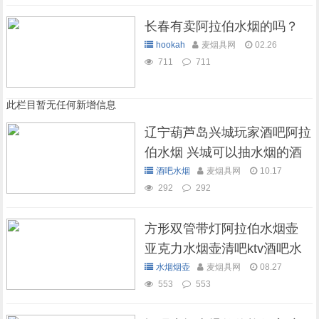
长春有卖阿拉伯水烟的吗？
hookah
麦烟具网
02.26
711
711
此栏目暂无任何新增信息
辽宁葫芦岛兴城玩家酒吧阿拉
伯水烟 兴城可以抽水烟的酒
吧
酒吧水烟
麦烟具网
10.17
292
292
方形双管带灯阿拉伯水烟壶
亚克力水烟壶清吧ktv酒吧水
烟壶
水烟烟壶
麦烟具网
08.27
553
553