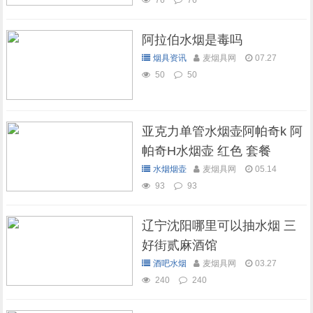
76
76
阿拉伯水烟是毒吗
烟具资讯
麦烟具网
07.27
50
50
亚克力单管水烟壶阿帕奇k 阿
帕奇H水烟壶 红色 套餐
水烟烟壶
麦烟具网
05.14
93
93
辽宁沈阳哪里可以抽水烟 三
好街贰麻酒馆
酒吧水烟
麦烟具网
03.27
240
240