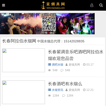
长春阿拉伯水烟网
中国水烟总代理：15142028835
长春紫调音乐吧酒吧阿拉伯水
烟欢迎您品尝
酒吧水烟
麦烟具网
03.17
548
548
长春酒吧有水烟么
水烟资讯
麦烟具网
12.21
1284
1284