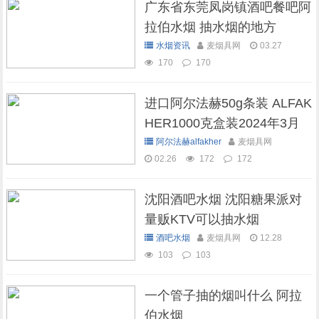
广东省东莞凤岗镇酒吧餐吧阿
拉伯水烟 抽水烟的地方
水烟资讯
麦烟具网
03.27
170
170
进口阿尔法赫50g条装 ALFAK
HER1000克盒装2024年3月
现货库存
阿尔法赫alfakher
麦烟具网
02.26
172
172
沈阳酒吧水烟 沈阳糖果派对
量贩KTV可以抽水烟
酒吧水烟
麦烟具网
12.28
103
103
一个管子抽的烟叫什么 阿拉
伯水烟