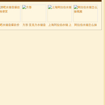
吧水烟壶爆款价
方形 亚克力水烟壶
上海阿拉伯水烟 上
阿拉伯水烟怎么抽
便宜 方形四管阿
双灯四管阿拉伯水
海哪里购买水烟 疫
视频...
拉伯水烟壶 图案
烟壶 酒吧夜店ktv带
情期间可以发货
款...
灯水烟壶...
吗？...