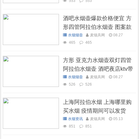
553
553
酒吧水烟壶爆款价格便宜 方
形四管阿拉伯水烟壶 图案款
水烟烟壶
麦烟具网
08.27
465
465
方形 亚克力水烟壶双灯四管
阿拉伯水烟壶 酒吧夜店ktv带
灯水烟壶
水烟烟壶
麦烟具网
08.27
526
526
上海阿拉伯水烟 上海哪里购
买水烟 疫情期间可以发货
吗？
水烟资讯
麦烟具网
05.13
851
851