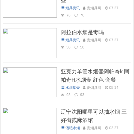
些
烟具资讯
麦烟具网
07.27
76
76
阿拉伯水烟是毒吗
烟具资讯
麦烟具网
07.27
50
50
亚克力单管水烟壶阿帕奇k 阿
帕奇H水烟壶 红色 套餐
水烟烟壶
麦烟具网
05.14
93
93
辽宁沈阳哪里可以抽水烟 三
好街贰麻酒馆
酒吧水烟
麦烟具网
03.27