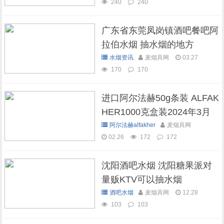
240
240
广东省东莞凤岗镇酒吧餐吧阿
拉伯水烟 抽水烟的地方
水烟资讯
麦烟具网
03.27
170
170
进口阿尔法赫50g条装 ALFAK
HER1000克盒装2024年3月
现货库存
阿尔法赫alfakher
麦烟具网
02.26
172
172
沈阳酒吧水烟 沈阳糖果派对
量贩KTV可以抽水烟
酒吧水烟
麦烟具网
12.28
103
103