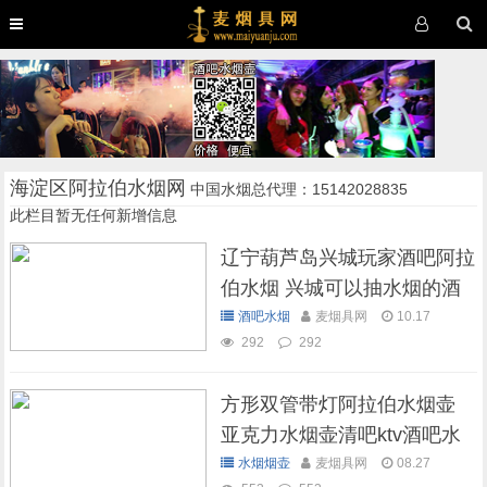
海淀区阿拉伯水烟网
中国水烟总代理：15142028835
此栏目暂无任何新增信息
辽宁葫芦岛兴城玩家酒吧阿拉
伯水烟 兴城可以抽水烟的酒
吧
酒吧水烟
麦烟具网
10.17
292
292
方形双管带灯阿拉伯水烟壶
亚克力水烟壶清吧ktv酒吧水
烟壶
水烟烟壶
麦烟具网
08.27