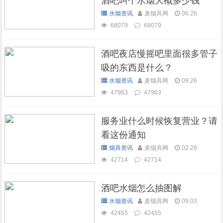
酒吧叫个水烟大概多少钱
水烟资讯
麦烟具网
06.26
68079
68079
酒吧夜店慢摇吧里面很多管子
吸的东西是什么？
水烟资讯
麦烟具网
09.26
47963
47963
服务业什么时候恢复营业？请
看这份通知
烟具资讯
麦烟具网
02.26
42714
42714
酒吧水烟怎么抽图解
水烟资讯
麦烟具网
09.03
42455
42455