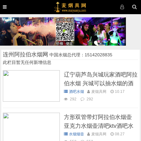
连州阿拉伯水烟网
中国水烟总代理：15142028835
此栏目暂无任何新增信息
辽宁葫芦岛兴城玩家酒吧阿拉
伯水烟 兴城可以抽水烟的酒
吧
酒吧水烟
麦烟具网
10.17
292
292
方形双管带灯阿拉伯水烟壶
亚克力水烟壶清吧ktv酒吧水
烟壶
水烟烟壶
麦烟具网
08.27