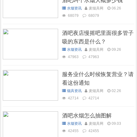
酒吧叫个水烟大概多少钱
水烟资讯
麦烟具网
06.26
68079
68079
酒吧夜店慢摇吧里面很多管子
吸的东西是什么？
水烟资讯
麦烟具网
09.26
47963
47963
服务业什么时候恢复营业？请
看这份通知
烟具资讯
麦烟具网
02.26
42714
42714
酒吧水烟怎么抽图解
水烟资讯
麦烟具网
09.03
42455
42455