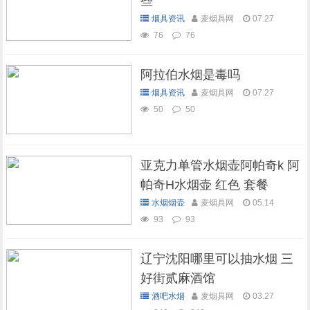
些
烟具资讯
麦烟具网
07.27
76
76
阿拉伯水烟是毒吗
烟具资讯
麦烟具网
07.27
50
50
亚克力单管水烟壶阿帕奇k 阿
帕奇H水烟壶 红色 套餐
水烟烟壶
麦烟具网
05.14
93
93
辽宁沈阳哪里可以抽水烟 三
好街贰麻酒馆
酒吧水烟
麦烟具网
03.27