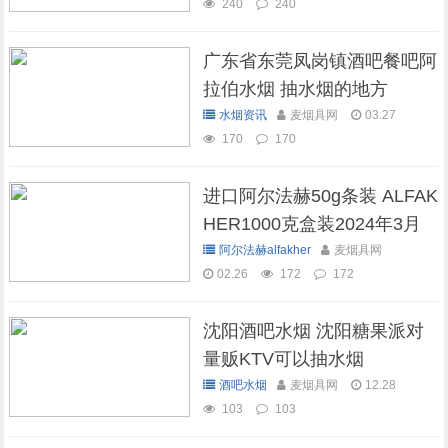
240
240
广东省东莞凤岗镇酒吧餐吧阿
拉伯水烟 抽水烟的地方
水烟资讯
麦烟具网
03.27
170
170
进口阿尔法赫50g条装 ALFAK
HER1000克盒装2024年3月
现货库存
阿尔法赫alfakher
麦烟具网
02.26
172
172
沈阳酒吧水烟 沈阳糖果派对
量贩KTV可以抽水烟
酒吧水烟
麦烟具网
12.28
103
103