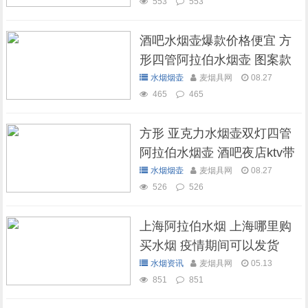
553
553
酒吧水烟壶爆款价格便宜 方
形四管阿拉伯水烟壶 图案款
水烟烟壶
麦烟具网
08.27
465
465
方形 亚克力水烟壶双灯四管
阿拉伯水烟壶 酒吧夜店ktv带
灯水烟壶
水烟烟壶
麦烟具网
08.27
526
526
上海阿拉伯水烟 上海哪里购
买水烟 疫情期间可以发货
吗？
水烟资讯
麦烟具网
05.13
851
851