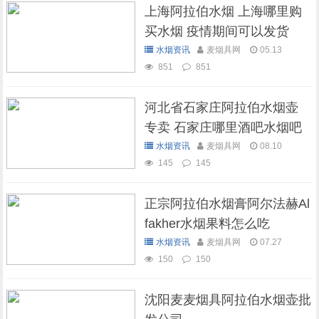
上海阿拉伯水烟 上海哪里购
买水烟 疫情期间可以发货
吗？
水烟资讯
麦烟具网
05.13
851
851
河北省石家庄阿拉伯水烟壶
专卖 石家庄哪里酒吧水烟吧
可以抽水烟
水烟资讯
麦烟具网
08.10
145
145
正宗阿拉伯水烟膏阿尔法赫Al
fakher水烟果料怎么吃
水烟资讯
麦烟具网
07.27
150
150
沈阳麦麦烟具阿拉伯水烟壶批