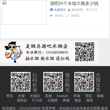
酒吧叫个水烟大概多少钱
水烟资讯
麦烟具网
12.26
26462
26462
资讯
水烟
水烟店
茶烟
hookah
旱烟
雪茄
烟嘴
烟灰缸
打火机
点烟器
鼻烟
烟盒
烟壶
电话微信：15142028835 免责声明：本站部分内容均来自互联网,版权