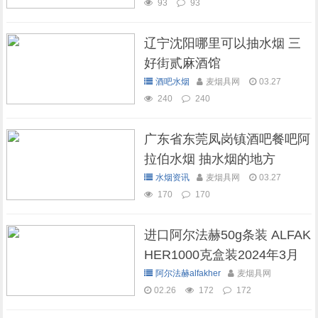
93
93
辽宁沈阳哪里可以抽水烟 三
好街贰麻酒馆
酒吧水烟
麦烟具网
03.27
240
240
广东省东莞凤岗镇酒吧餐吧阿
拉伯水烟 抽水烟的地方
水烟资讯
麦烟具网
03.27
170
170
进口阿尔法赫50g条装 ALFAK
HER1000克盒装2024年3月
现货库存
阿尔法赫alfakher
麦烟具网
02.26
172
172