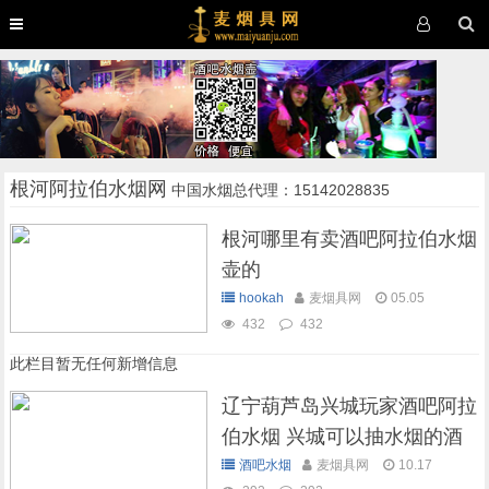
根河阿拉伯水烟网
中国水烟总代理：15142028835
根河哪里有卖酒吧阿拉伯水烟
壶的
hookah
麦烟具网
05.05
432
432
此栏目暂无任何新增信息
辽宁葫芦岛兴城玩家酒吧阿拉
伯水烟 兴城可以抽水烟的酒
吧
酒吧水烟
麦烟具网
10.17