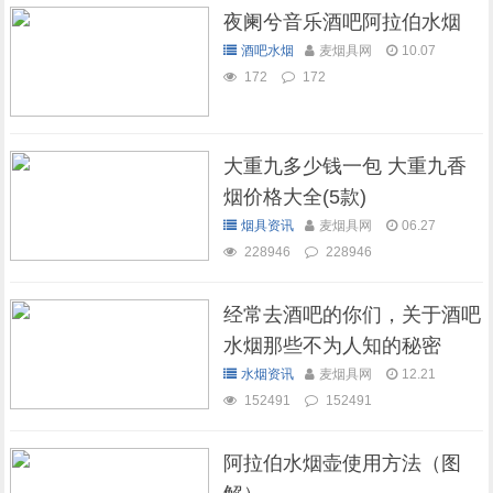
夜阑兮音乐酒吧阿拉伯水烟
酒吧水烟
麦烟具网
10.07
172
172
大重九多少钱一包 大重九香
烟价格大全(5款)
烟具资讯
麦烟具网
06.27
228946
228946
经常去酒吧的你们，关于酒吧
水烟那些不为人知的秘密
水烟资讯
麦烟具网
12.21
152491
152491
阿拉伯水烟壶使用方法（图