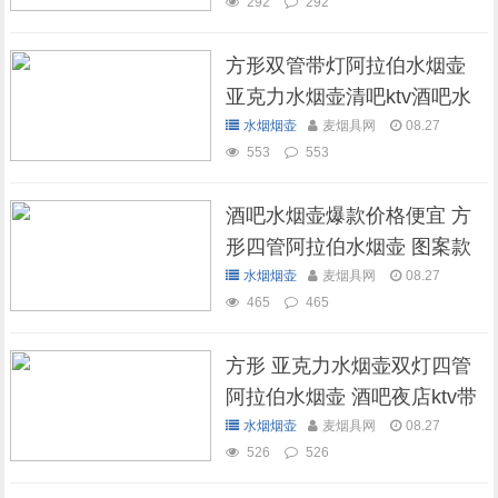
292
292
方形双管带灯阿拉伯水烟壶
亚克力水烟壶清吧ktv酒吧水
烟壶
水烟烟壶
麦烟具网
08.27
553
553
酒吧水烟壶爆款价格便宜 方
形四管阿拉伯水烟壶 图案款
水烟烟壶
麦烟具网
08.27
465
465
方形 亚克力水烟壶双灯四管
阿拉伯水烟壶 酒吧夜店ktv带
灯水烟壶
水烟烟壶
麦烟具网
08.27
526
526