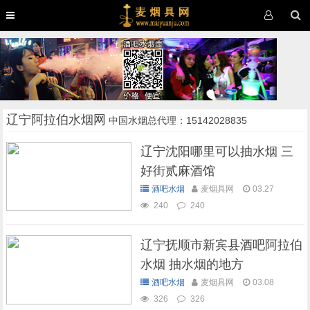
辽宁阿拉伯水烟网
中国水烟总代理：15142028835
辽宁沈阳哪里可以抽水烟 三
好街贰麻酒馆
酒吧水烟
麦烟具网
03.27
240
240
辽宁抚顺市新宾县酒吧阿拉伯
水烟 抽水烟的地方
酒吧水烟
麦烟具网
03.08
326
326