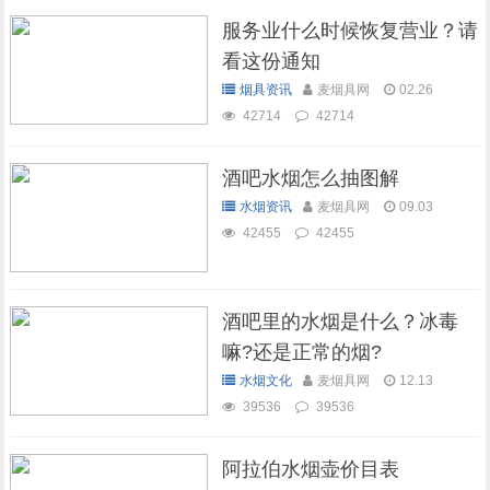
服务业什么时候恢复营业？请
看这份通知
烟具资讯
麦烟具网
02.26
42714
42714
酒吧水烟怎么抽图解
水烟资讯
麦烟具网
09.03
42455
42455
酒吧里的水烟是什么？冰毒
嘛?还是正常的烟?
水烟文化
麦烟具网
12.13
39536
39536
阿拉伯水烟壶价目表