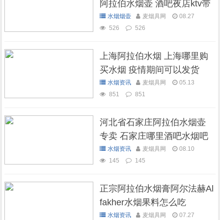
阿拉伯水烟壶 酒吧夜店ktv带
灯水烟壶
水烟烟壶
麦烟具网
08.27
526
526
上海阿拉伯水烟 上海哪里购
买水烟 疫情期间可以发货
吗？
水烟资讯
麦烟具网
05.13
851
851
河北省石家庄阿拉伯水烟壶
专卖 石家庄哪里酒吧水烟吧
可以抽水烟
水烟资讯
麦烟具网
08.10
145
145
正宗阿拉伯水烟膏阿尔法赫Al
fakher水烟果料怎么吃
水烟资讯
麦烟具网
07.27