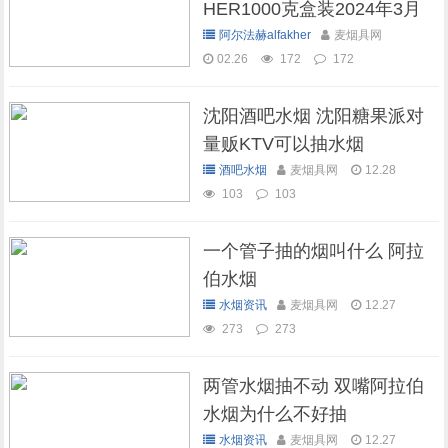
HER1000克盒装2024年3月
现货库存
阿尔法赫alfakher
麦烟具网
02.26
172
172
沈阳酒吧水烟 沈阳糖果派对
量贩KTV可以抽水烟
酒吧水烟
麦烟具网
12.28
103
103
一个管子抽的烟叫什么 阿拉
伯水烟
水烟资讯
麦烟具网
12.27
273
273
两管水烟抽不动 双嘴阿拉伯
水烟为什么不好抽
水烟资讯
麦烟具网
12.27