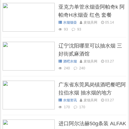
亚克力单管水烟壶阿帕奇k 阿
帕奇H水烟壶 红色 套餐
水烟烟壶
麦烟具网
05.14
93
93
辽宁沈阳哪里可以抽水烟 三
好街贰麻酒馆
酒吧水烟
麦烟具网
03.27
240
240
广东省东莞凤岗镇酒吧餐吧阿
拉伯水烟 抽水烟的地方
水烟资讯
麦烟具网
03.27
170
170
进口阿尔法赫50g条装 ALFAK