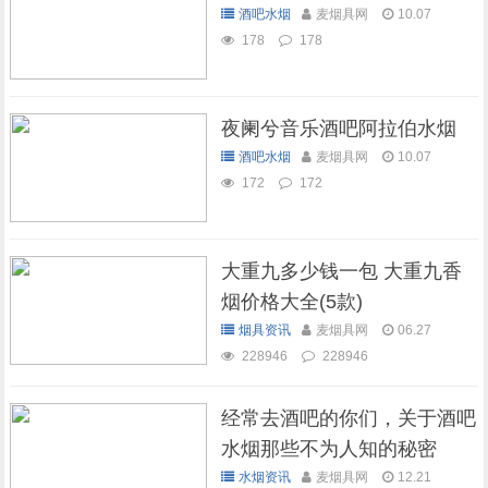
酒吧水烟
麦烟具网
10.07
178
178
夜阑兮音乐酒吧阿拉伯水烟
酒吧水烟
麦烟具网
10.07
172
172
大重九多少钱一包 大重九香
烟价格大全(5款)
烟具资讯
麦烟具网
06.27
228946
228946
经常去酒吧的你们，关于酒吧
水烟那些不为人知的秘密
水烟资讯
麦烟具网
12.21