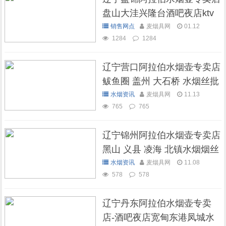
盘山大洼兴隆台酒吧夜店ktv
阿拉伯水
销售网点
麦烟具网
01.12
1284
1284
辽宁营口阿拉伯水烟壶专卖店
鲅鱼圈 盖州 大石桥 水烟丝批
发零
水烟资讯
麦烟具网
11.13
765
765
辽宁锦州阿拉伯水烟壶专卖店
黑山 义县 凌海 北镇水烟烟丝
全套批
水烟资讯
麦烟具网
11.08
578
578
辽宁丹东阿拉伯水烟壶专卖
店-酒吧夜店宽甸东港凤城水