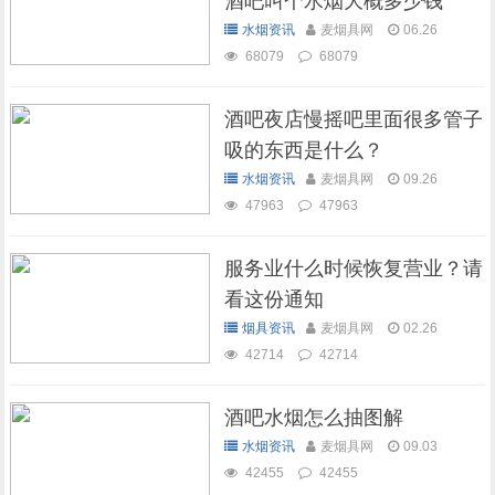
酒吧叫个水烟大概多少钱
水烟资讯
麦烟具网
06.26
68079
68079
酒吧夜店慢摇吧里面很多管子
吸的东西是什么？
水烟资讯
麦烟具网
09.26
47963
47963
服务业什么时候恢复营业？请
看这份通知
烟具资讯
麦烟具网
02.26
42714
42714
酒吧水烟怎么抽图解
水烟资讯
麦烟具网
09.03
42455
42455