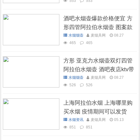
553
553
酒吧水烟壶爆款价格便宜 方
形四管阿拉伯水烟壶 图案款
水烟烟壶
麦烟具网
08.27
465
465
方形 亚克力水烟壶双灯四管
阿拉伯水烟壶 酒吧夜店ktv带
灯水烟壶
水烟烟壶
麦烟具网
08.27
526
526
上海阿拉伯水烟 上海哪里购
买水烟 疫情期间可以发货
吗？
水烟资讯
麦烟具网
05.13
851
851