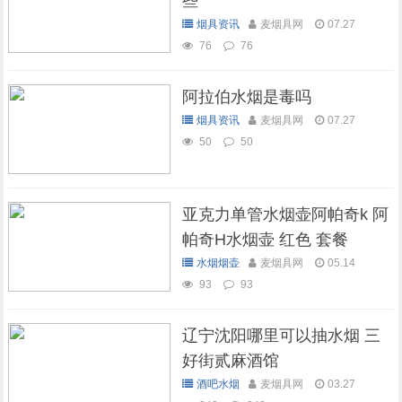
些
烟具资讯
麦烟具网
07.27
76
76
阿拉伯水烟是毒吗
烟具资讯
麦烟具网
07.27
50
50
亚克力单管水烟壶阿帕奇k 阿
帕奇H水烟壶 红色 套餐
水烟烟壶
麦烟具网
05.14
93
93
辽宁沈阳哪里可以抽水烟 三
好街贰麻酒馆
酒吧水烟
麦烟具网
03.27