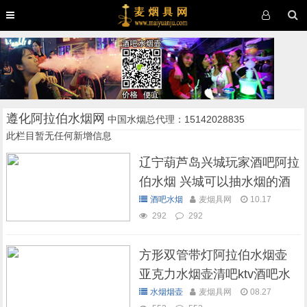
遵化阿拉伯水烟网
中国水烟总代理：15142028835
此栏目暂无任何新增信息
辽宁葫芦岛兴城玩家酒吧阿拉
伯水烟 兴城可以抽水烟的酒
吧
酒吧水烟
麦烟具网
10.17
292
292
方形双管带灯阿拉伯水烟壶
亚克力水烟壶清吧ktv酒吧水
烟壶
水烟烟壶
麦烟具网
08.27