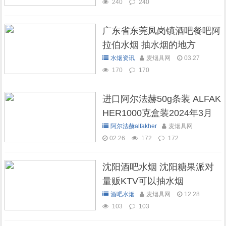
240
240
广东省东莞凤岗镇酒吧餐吧阿
拉伯水烟 抽水烟的地方
水烟资讯
麦烟具网
03.27
170
170
进口阿尔法赫50g条装 ALFAK
HER1000克盒装2024年3月
现货库存
阿尔法赫alfakher
麦烟具网
02.26
172
172
沈阳酒吧水烟 沈阳糖果派对
量贩KTV可以抽水烟
酒吧水烟
麦烟具网
12.28
103
103