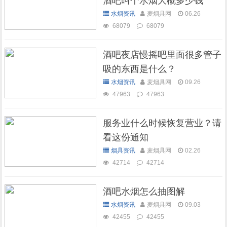
酒吧叫个水烟大概多少钱
水烟资讯
麦烟具网
06.26
68079
68079
酒吧夜店慢摇吧里面很多管子
吸的东西是什么？
水烟资讯
麦烟具网
09.26
47963
47963
服务业什么时候恢复营业？请
看这份通知
烟具资讯
麦烟具网
02.26
42714
42714
酒吧水烟怎么抽图解
水烟资讯
麦烟具网
09.03
42455
42455