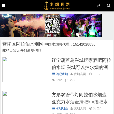
普陀区阿拉伯水烟网
中国水烟总代理：15142028835
此栏目暂无任何新增信息
辽宁葫芦岛兴城玩家酒吧阿拉
伯水烟 兴城可以抽水烟的酒
吧
酒吧水烟
麦烟具网
10.17
292
292
方形双管带灯阿拉伯水烟壶
亚克力水烟壶清吧ktv酒吧水
烟壶
水烟烟壶
麦烟具网
08.27