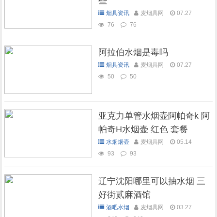
些
烟具资讯
麦烟具网
07.27
76
76
阿拉伯水烟是毒吗
烟具资讯
麦烟具网
07.27
50
50
亚克力单管水烟壶阿帕奇k 阿
帕奇H水烟壶 红色 套餐
水烟烟壶
麦烟具网
05.14
93
93
辽宁沈阳哪里可以抽水烟 三
好街贰麻酒馆
酒吧水烟
麦烟具网
03.27