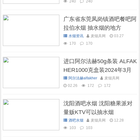
240
240
广东省东莞凤岗镇酒吧餐吧阿
拉伯水烟 抽水烟的地方
水烟资讯
麦烟具网
03.27
170
170
进口阿尔法赫50g条装 ALFAK
HER1000克盒装2024年3月
现货库存
阿尔法赫alfakher
麦烟具网
02.26
172
172
沈阳酒吧水烟 沈阳糖果派对
量贩KTV可以抽水烟
酒吧水烟
麦烟具网
12.28
103
103