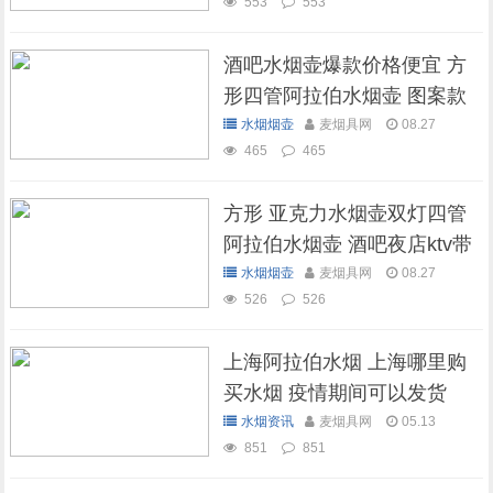
553
553
酒吧水烟壶爆款价格便宜 方
形四管阿拉伯水烟壶 图案款
水烟烟壶
麦烟具网
08.27
465
465
方形 亚克力水烟壶双灯四管
阿拉伯水烟壶 酒吧夜店ktv带
灯水烟壶
水烟烟壶
麦烟具网
08.27
526
526
上海阿拉伯水烟 上海哪里购
买水烟 疫情期间可以发货
吗？
水烟资讯
麦烟具网
05.13
851
851