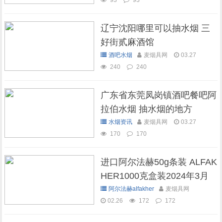
93
93
辽宁沈阳哪里可以抽水烟 三
好街贰麻酒馆
酒吧水烟
麦烟具网
03.27
240
240
广东省东莞凤岗镇酒吧餐吧阿
拉伯水烟 抽水烟的地方
水烟资讯
麦烟具网
03.27
170
170
进口阿尔法赫50g条装 ALFAK
HER1000克盒装2024年3月
现货库存
阿尔法赫alfakher
麦烟具网
02.26
172
172