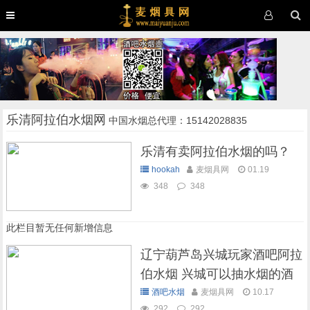
乐清阿拉伯水烟网
中国水烟总代理：15142028835
乐清有卖阿拉伯水烟的吗？
hookah
麦烟具网
01.19
348
348
此栏目暂无任何新增信息
辽宁葫芦岛兴城玩家酒吧阿拉
伯水烟 兴城可以抽水烟的酒
吧
酒吧水烟
麦烟具网
10.17
292
292