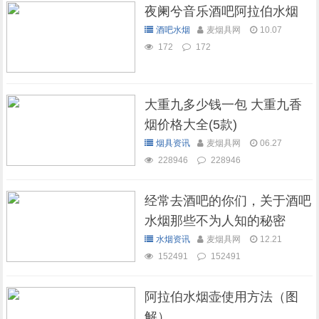
夜阑兮音乐酒吧阿拉伯水烟
酒吧水烟
麦烟具网
10.07
172
172
大重九多少钱一包 大重九香
烟价格大全(5款)
烟具资讯
麦烟具网
06.27
228946
228946
经常去酒吧的你们，关于酒吧
水烟那些不为人知的秘密
水烟资讯
麦烟具网
12.21
152491
152491
阿拉伯水烟壶使用方法（图
解）