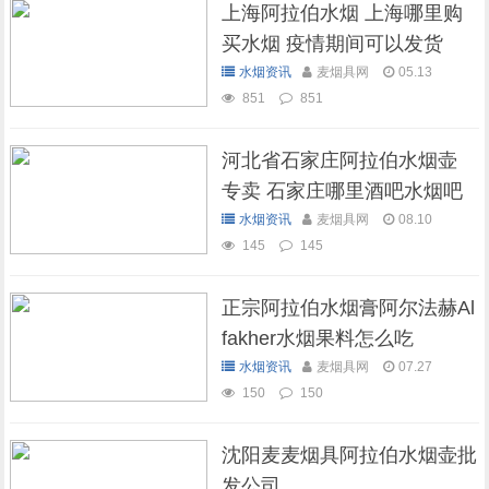
上海阿拉伯水烟 上海哪里购
买水烟 疫情期间可以发货
吗？
水烟资讯
麦烟具网
05.13
851
851
河北省石家庄阿拉伯水烟壶
专卖 石家庄哪里酒吧水烟吧
可以抽水烟
水烟资讯
麦烟具网
08.10
145
145
正宗阿拉伯水烟膏阿尔法赫Al
fakher水烟果料怎么吃
水烟资讯
麦烟具网
07.27
150
150
沈阳麦麦烟具阿拉伯水烟壶批
发公司