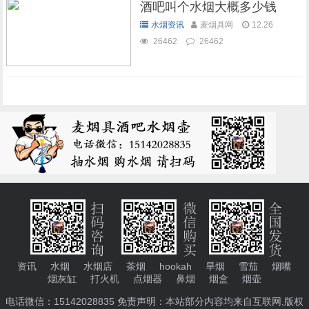
酒吧叫个水烟大概多少钱
水烟资讯
麦烟具网
12.26
26462
26462
资讯
水烟
水烟店
茶烟
hookah
旱烟
雪茄
烟嘴
烟灰缸
打火机
点烟器
鼻烟
烟盒
烟壶
电话微信：15142028835 免责声明：本站部分内容均来自互联网,版权