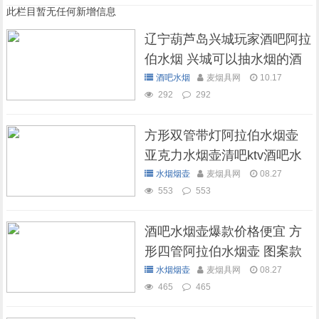
此栏目暂无任何新增信息
辽宁葫芦岛兴城玩家酒吧阿拉
伯水烟 兴城可以抽水烟的酒
吧
酒吧水烟
麦烟具网
10.17
292
292
方形双管带灯阿拉伯水烟壶
亚克力水烟壶清吧ktv酒吧水
烟壶
水烟烟壶
麦烟具网
08.27
553
553
酒吧水烟壶爆款价格便宜 方
形四管阿拉伯水烟壶 图案款
水烟烟壶
麦烟具网
08.27
465
465