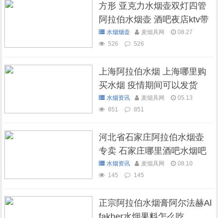
方形 亚克力水烟壶双灯四管
阿拉伯水烟壶 酒吧夜店ktv带
灯水烟壶
水烟烟壶
麦烟具网
08.27
526
526
上海阿拉伯水烟 上海哪里购
买水烟 疫情期间可以发货
吗？
水烟资讯
麦烟具网
05.13
851
851
河北省石家庄阿拉伯水烟壶
专卖 石家庄哪里酒吧水烟吧
可以抽水烟
水烟资讯
麦烟具网
08.10
145
145
正宗阿拉伯水烟膏阿尔法赫Al
fakher水烟果料怎么吃