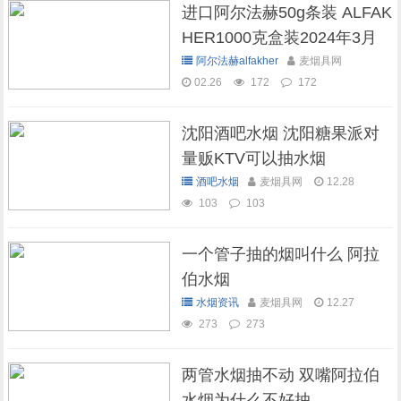
进口阿尔法赫50g条装 ALFAK
HER1000克盒装2024年3月
现货库存
阿尔法赫alfakher
麦烟具网
02.26
172
172
沈阳酒吧水烟 沈阳糖果派对
量贩KTV可以抽水烟
酒吧水烟
麦烟具网
12.28
103
103
一个管子抽的烟叫什么 阿拉
伯水烟
水烟资讯
麦烟具网
12.27
273
273
两管水烟抽不动 双嘴阿拉伯
水烟为什么不好抽