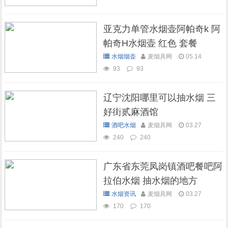
亚克力单管水烟壶阿帕奇k 阿
帕奇H水烟壶 红色 套餐
水烟烟壶
麦烟具网
05.14
93
93
辽宁沈阳哪里可以抽水烟 三
好街贰麻酒馆
酒吧水烟
麦烟具网
03.27
240
240
广东省东莞凤岗镇酒吧餐吧阿
拉伯水烟 抽水烟的地方
水烟资讯
麦烟具网
03.27
170
170