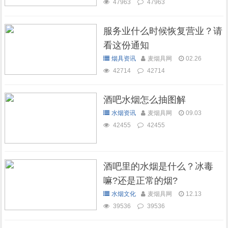
47963
47963
服务业什么时候恢复营业？请
看这份通知
烟具资讯
麦烟具网
02.26
42714
42714
酒吧水烟怎么抽图解
水烟资讯
麦烟具网
09.03
42455
42455
酒吧里的水烟是什么？冰毒
嘛?还是正常的烟?
水烟文化
麦烟具网
12.13
39536
39536