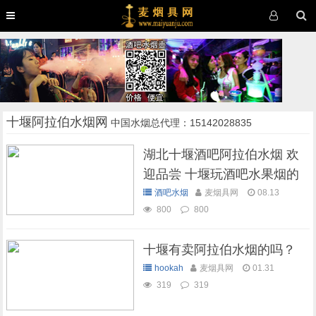
十堰阿拉伯水烟网
中国水烟总代理：15142028835
湖北十堰酒吧阿拉伯水烟 欢
迎品尝 十堰玩酒吧水果烟的
好地方
酒吧水烟
麦烟具网
08.13
800
800
十堰有卖阿拉伯水烟的吗？
hookah
麦烟具网
01.31
319
319