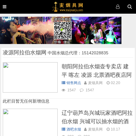
凌源阿拉伯水烟网
中国水烟总代理：15142028835
朝阳阿拉伯水烟壶专卖店 建
平 喀左 凌源 北票酒吧夜店阿
拉伯水烟
销售网点
麦烟具网
02.20
1547
1547
此栏目暂无任何新增信息
辽宁葫芦岛兴城玩家酒吧阿拉
伯水烟 兴城可以抽水烟的酒
吧
酒吧水烟
麦烟具网
10.17