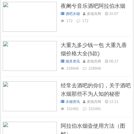
夜阑兮音乐酒吧阿拉伯水烟
酒吧水烟
麦烟具网
10.07
172
172
大重九多少钱一包 大重九香
烟价格大全(5款)
烟具资讯
麦烟具网
06.27
228946
228946
经常去酒吧的你们，关于酒吧
水烟那些不为人知的秘密
水烟资讯
麦烟具网
12.21
152491
152491
阿拉伯水烟壶使用方法（图