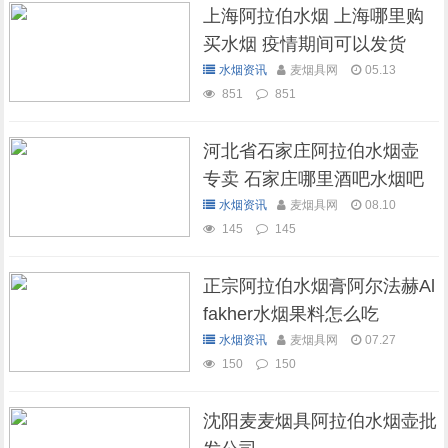
上海阿拉伯水烟 上海哪里购
买水烟 疫情期间可以发货
吗？
水烟资讯
麦烟具网
05.13
851
851
河北省石家庄阿拉伯水烟壶
专卖 石家庄哪里酒吧水烟吧
可以抽水烟
水烟资讯
麦烟具网
08.10
145
145
正宗阿拉伯水烟膏阿尔法赫Al
fakher水烟果料怎么吃
水烟资讯
麦烟具网
07.27
150
150
沈阳麦麦烟具阿拉伯水烟壶批