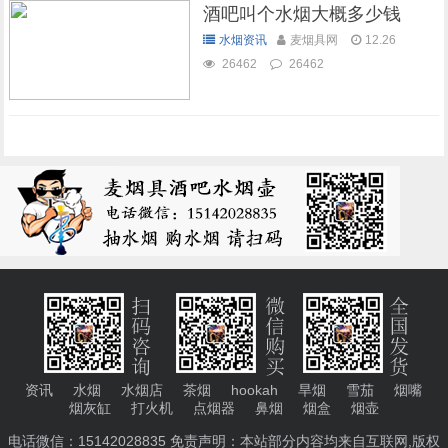
酒吧叫个水烟大概多少钱
水烟资讯
麦烟具网
12.26
26462
26462
资讯
水烟
水烟店
茶烟
hookah
旱烟
雪茄
烟嘴
烟灰缸
打火机
点烟器
鼻烟
烟盒
烟壶
电话微信：15142028835 免责声明：本站部分内容均来自互联网,版权