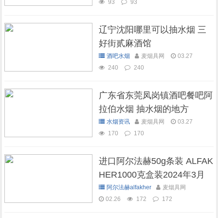
93
93
辽宁沈阳哪里可以抽水烟 三
好街贰麻酒馆
酒吧水烟
麦烟具网
03.27
240
240
广东省东莞凤岗镇酒吧餐吧阿
拉伯水烟 抽水烟的地方
水烟资讯
麦烟具网
03.27
170
170
进口阿尔法赫50g条装 ALFAK
HER1000克盒装2024年3月
现货库存
阿尔法赫alfakher
麦烟具网
02.26
172
172