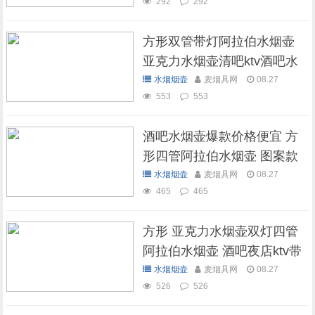
292
292
方形双管带灯阿拉伯水烟壶
亚克力水烟壶清吧ktv酒吧水
烟壶
水烟烟壶
麦烟具网
08.27
553
553
酒吧水烟壶爆款价格便宜 方
形四管阿拉伯水烟壶 图案款
水烟烟壶
麦烟具网
08.27
465
465
方形 亚克力水烟壶双灯四管
阿拉伯水烟壶 酒吧夜店ktv带
灯水烟壶
水烟烟壶
麦烟具网
08.27
526
526